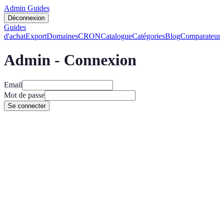
Admin Guides
Déconnexion
Guides
d'achat
Export
Domaines
CRON
Catalogue
Catégories
Blog
Comparateur
Admin - Connexion
Email
Mot de passe
Se connecter